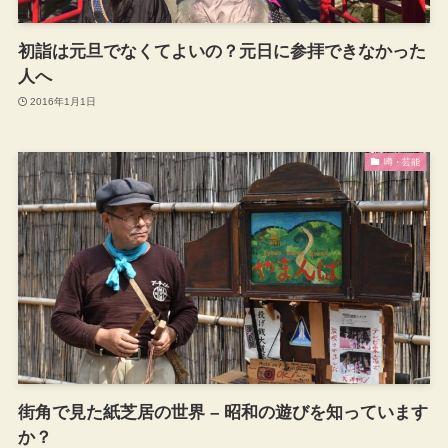
初詣は元旦でなくてよいの？元日に参拝できなかった
人へ
2016年1月1日
噂・芸能
街角で見た紙芝居の世界 – 昭和の遊びを知っています
か？