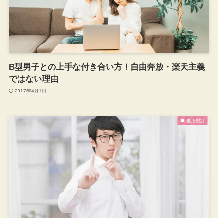
B型男子との上手な付き合い方！自由奔放・楽天主義
ではない理由
2017年4月1日
血液型別