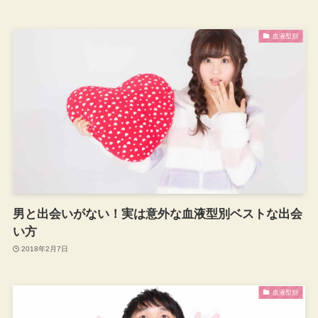
血液型別
男と出会いがない！実は意外な血液型別ベストな出会
い方
2018年2月7日
血液型別