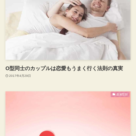
O型同士のカップルは恋愛もうまく行く法則の真実
2017年4月29日
血液型別