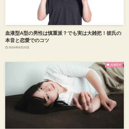
血液型A型の男性は慎重派？でも実は大雑把！彼氏の
本音と恋愛でのコツ
2024年8月20日
血液型別