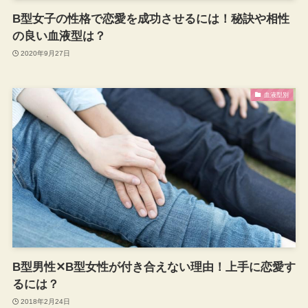
B型女子の性格で恋愛を成功させるには！秘訣や相性
の良い血液型は？
2020年9月27日
血液型別
B型男性✕B型女性が付き合えない理由！上手に恋愛す
るには？
2018年2月24日