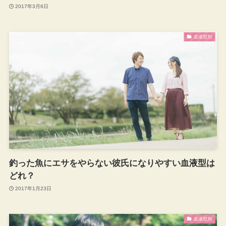
2017年3月6日
血液型別
釣った魚にエサをやらない彼氏になりやすい血液型は
どれ？
2017年1月23日
血液型別