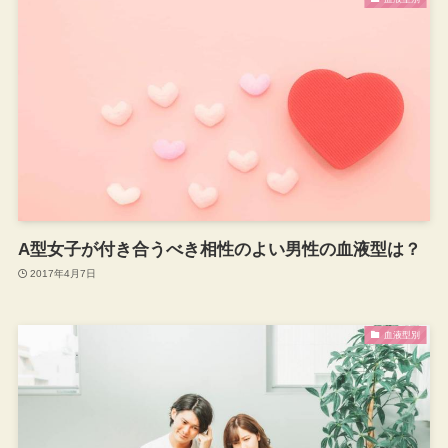
A型女子が付き合うべき相性のよい男性の血液型は？
2017年4月7日
血液型別