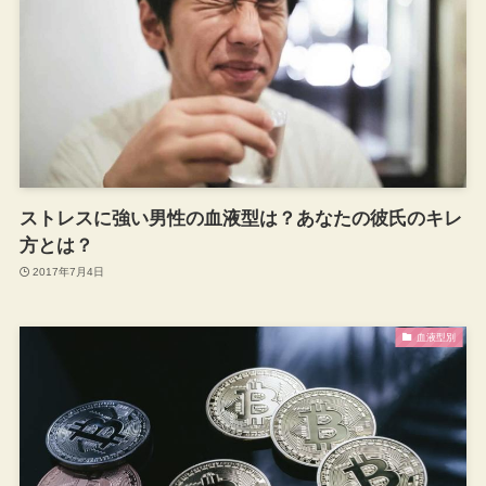
ストレスに強い男性の血液型は？あなたの彼氏のキレ
方とは？
2017年7月4日
血液型別