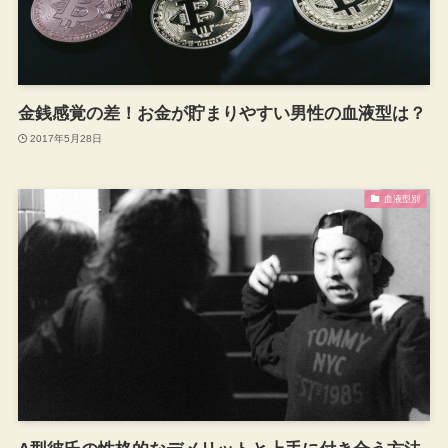
金銭感覚の差！お金が貯まりやすい男性の血液型は？
2017年5月28日
血液型別