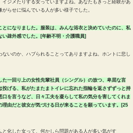
、イジメたりする女っていますよね。あなたもきっと経験があ
嫌がらせに悩んでいる人が多い様子でした。
ことになりました。服装は、みんな浴衣と決めていたのに、私
い疎外感でした。[年齢不明・介護職員]
わないのか、ハブられることってありますよね。ホントに悲し
した一回り上の女性先輩社員（シングル）の放つ、卑屈な言
は投げる、私がたまたまトイレに忘れた指輪を返さずずっと持
悪口を言うなど、日々工夫を凝らして私の気分を害してくれま
理由だと彼女が気づける日が来ることを願っています。[25
んと化した女って、何かしら問題がある人が多い気がす