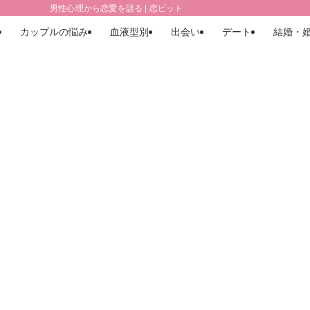
男性心理から恋愛を語る | 恋ピット
カップルの悩み
血液型別
出会い
デート
結婚・