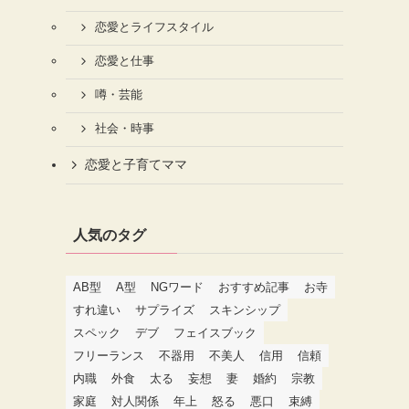
恋愛とライフスタイル
恋愛と仕事
噂・芸能
社会・時事
恋愛と子育てママ
人気のタグ
AB型
A型
NGワード
おすすめ記事
お寺
すれ違い
サプライズ
スキンシップ
スペック
デブ
フェイスブック
フリーランス
不器用
不美人
信用
信頼
内職
外食
太る
妄想
妻
婚約
宗教
家庭
対人関係
年上
怒る
悪口
束縛