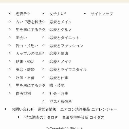
恋愛テク
女子力UP
サイトマップ
占いで恋を解決
恋愛とメイク
男を虜にするテク
恋愛とグルメ
出会い
恋愛とダイエット
告白・片思い
恋愛とファッション
カップルの悩み
恋愛と健康
結婚・婚活
恋愛とメイク
失恋・離婚
恋愛とライフスタイル
浮気・不倫
恋愛と仕事
男を虜にするテク
噂・芸能
血液型別
社会・時事
浮気と興信所
お問い合わせ
運営者情報
エアコン洗浄用品 エアレンジャー
浮気調査のカタログ
血液型性格診断 コイダス
©
Copyrigts(c) 恋ピット