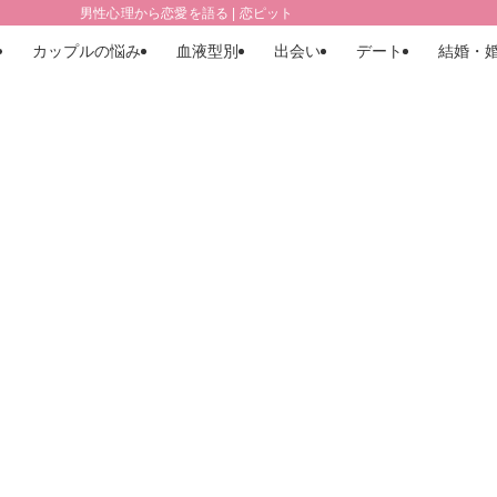
男性心理から恋愛を語る | 恋ピット
カップルの悩み
血液型別
出会い
デート
結婚・