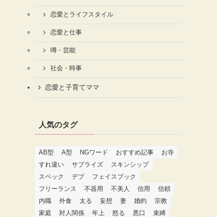
恋愛とライフスタイル
恋愛と仕事
噂・芸能
社会・時事
恋愛と子育てママ
人気のタグ
AB型
A型
NGワード
おすすめ記事
お寺
すれ違い
サプライズ
スキンシップ
スペック
デブ
フェイスブック
フリーランス
不器用
不美人
信用
信頼
内職
外食
太る
妄想
妻
婚約
宗教
家庭
対人関係
年上
怒る
悪口
束縛