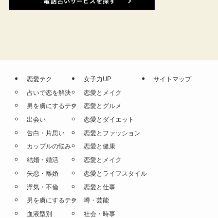
恋愛テク
女子力UP
サイトマップ
占いで恋を解決
恋愛とメイク
男を虜にするテク
恋愛とグルメ
出会い
恋愛とダイエット
告白・片思い
恋愛とファッション
カップルの悩み
恋愛と健康
結婚・婚活
恋愛とメイク
失恋・離婚
恋愛とライフスタイル
浮気・不倫
恋愛と仕事
男を虜にするテク
噂・芸能
血液型別
社会・時事