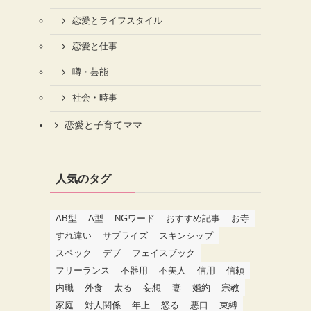
恋愛とライフスタイル
恋愛と仕事
噂・芸能
社会・時事
恋愛と子育てママ
る
人気のタグ
AB型
A型
NGワード
おすすめ記事
お寺
すれ違い
サプライズ
スキンシップ
スペック
デブ
フェイスブック
フリーランス
不器用
不美人
信用
信頼
内職
外食
太る
妄想
妻
婚約
宗教
家庭
対人関係
年上
怒る
悪口
束縛