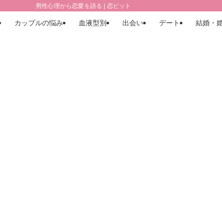
男性心理から恋愛を語る | 恋ピット
カップルの悩み
血液型別
出会い
デート
結婚・