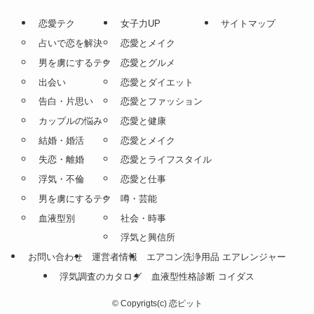
恋愛テク
女子力UP
サイトマップ
占いで恋を解決
恋愛とメイク
男を虜にするテク
恋愛とグルメ
出会い
恋愛とダイエット
告白・片思い
恋愛とファッション
カップルの悩み
恋愛と健康
結婚・婚活
恋愛とメイク
失恋・離婚
恋愛とライフスタイル
浮気・不倫
恋愛と仕事
男を虜にするテク
噂・芸能
血液型別
社会・時事
浮気と興信所
お問い合わせ
運営者情報
エアコン洗浄用品 エアレンジャー
浮気調査のカタログ
血液型性格診断 コイダス
©
Copyrigts(c) 恋ピット