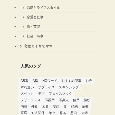
恋愛とライフスタイル
恋愛と仕事
噂・芸能
社会・時事
恋愛と子育てママ
人気のタグ
AB型
A型
NGワード
おすすめ記事
お寺
すれ違い
サプライズ
スキンシップ
スペック
デブ
フェイスブック
フリーランス
不器用
不美人
信用
信頼
内職
外食
太る
妄想
妻
婚約
宗教
家庭
対人関係
年上
怒る
悪口
束縛