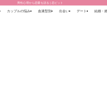
男性心理から恋愛を語る | 恋ピット
カップルの悩み
血液型別
出会い
デート
結婚・