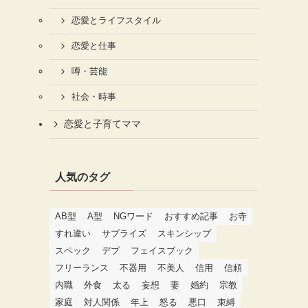
恋愛とライフスタイル
恋愛と仕事
噂・芸能
社会・時事
恋愛と子育てママ
人気のタグ
AB型
A型
NGワード
おすすめ記事
お寺
すれ違い
サプライズ
スキンシップ
スペック
デブ
フェイスブック
フリーランス
不器用
不美人
信用
信頼
内職
外食
太る
妄想
妻
婚約
宗教
家庭
対人関係
年上
怒る
悪口
束縛