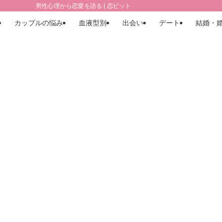
男性心理から恋愛を語る | 恋ピット
カップルの悩み
血液型別
出会い
デート
結婚・