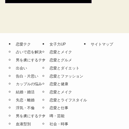
恋愛テク
女子力UP
サイトマップ
占いで恋を解決
恋愛とメイク
男を虜にするテク
恋愛とグルメ
出会い
恋愛とダイエット
告白・片思い
恋愛とファッション
カップルの悩み
恋愛と健康
結婚・婚活
恋愛とメイク
失恋・離婚
恋愛とライフスタイル
浮気・不倫
恋愛と仕事
男を虜にするテク
噂・芸能
血液型別
社会・時事