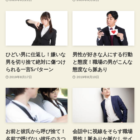
ひどい男に仕返し！嫌いな
男性が好きな人にする行動
男を切り捨て絶対に傷つけ
と態度！職場の男がこんな
られる一言5パターン
態度なら脈あり
2019年8月17日
2019年8月10日
お前と彼氏から呼び捨て！
会話中に視線をそらす職場
名前で呼ばない彼氏の３つ
男性！脈ありか脈なしサイ