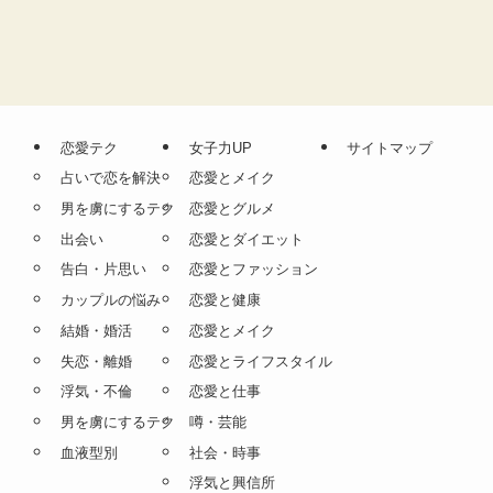
恋愛テク
女子力UP
サイトマップ
占いで恋を解決
恋愛とメイク
男を虜にするテク
恋愛とグルメ
出会い
恋愛とダイエット
告白・片思い
恋愛とファッション
カップルの悩み
恋愛と健康
結婚・婚活
恋愛とメイク
失恋・離婚
恋愛とライフスタイル
浮気・不倫
恋愛と仕事
男を虜にするテク
噂・芸能
血液型別
社会・時事
浮気と興信所