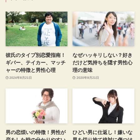
彼氏のタイプ別恋愛指南！
なぜハッキリしない？好き
ギバー、テイカー、マッチ
だけど気持ちを隠す男性心
ャーの特徴と男性心理
理の意味
2024年8月21日
2020年9月21日
男の恋煩いの特徴！男性が
ひどい男に仕返し！嫌いな
恋をした時の分かりやすい
男を切り捨て絶対に傷つけ