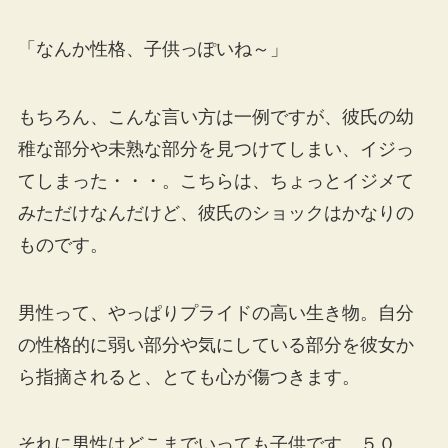
「なんか性格、子供っぽいね～」
もちろん、こんな言い方は一例ですが、彼氏の幼
稚な部分や未熟な部分を見つけてしまい、イジっ
てしまった・・・。こちらは、ちょっとイジメて
みただけなんだけど、彼氏のショックはかなりの
ものです。
男性って、やっぱりプライドの高い生き物。自分
の性格的に弱い部分や気にしている部分を彼女か
ら指摘されると、とても心が傷つきます。
それに男性はどこまでいっても子供です。５０