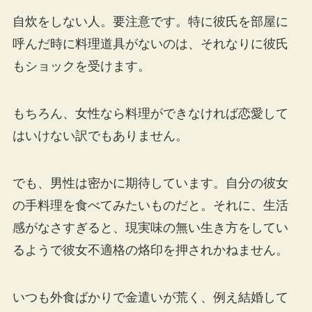
自炊をしない人。要注意です。特に彼氏を部屋に
呼んだ時に料理道具がないのは、それなりに彼氏
もショックを受けます。
もちろん、女性なら料理ができなければ恋愛して
はいけない訳でもありません。
でも、男性は密かに期待しています。自分の彼女
の手料理を食べてみたいものだと。それに、生活
感がなさすぎると、現実味の無い生き方をしてい
るようで彼女不適格の烙印を押されかねません。
いつも外食ばかりで金遣いが荒く、例え結婚して