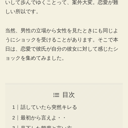
いして歩んでゆくことって、案外大変。恋愛が難
しい所以です。
当然、男性の立場から女性を見たときにも同じよ
うにショックを受けることがあります。そこで本
日は、恋愛で彼氏が自分の彼女に対して感じたシ
ョックを集めてみました。
目次
話していたら突然キレる
最初から言えよ・・