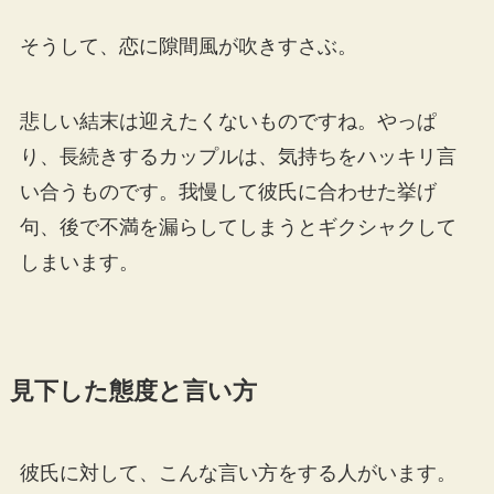
そうして、恋に隙間風が吹きすさぶ。
悲しい結末は迎えたくないものですね。やっぱ
り、長続きするカップルは、気持ちをハッキリ言
い合うものです。我慢して彼氏に合わせた挙げ
句、後で不満を漏らしてしまうとギクシャクして
しまいます。
見下した態度と言い方
彼氏に対して、こんな言い方をする人がいます。