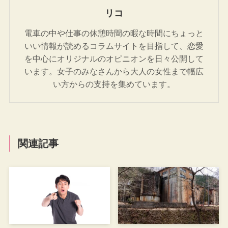
リコ
電車の中や仕事の休憩時間の暇な時間にちょっと
いい情報が読めるコラムサイトを目指して、恋愛
を中心にオリジナルのオピニオンを日々公開して
います。女子のみなさんから大人の女性まで幅広
い方からの支持を集めています。
関連記事