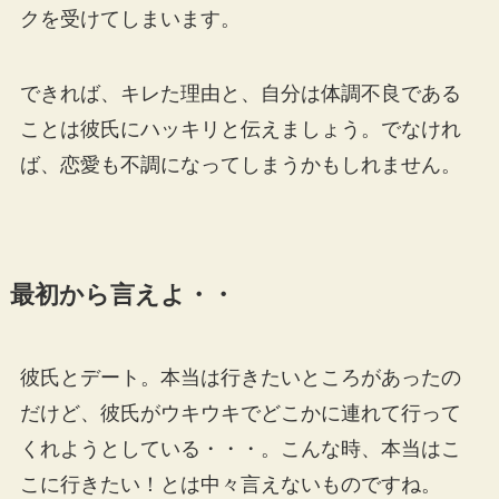
クを受けてしまいます。
できれば、キレた理由と、自分は体調不良である
ことは彼氏にハッキリと伝えましょう。でなけれ
ば、恋愛も不調になってしまうかもしれません。
最初から言えよ・・
彼氏とデート。本当は行きたいところがあったの
だけど、彼氏がウキウキでどこかに連れて行って
くれようとしている・・・。こんな時、本当はこ
こに行きたい！とは中々言えないものですね。