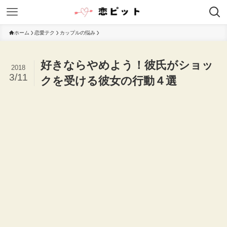
ホーム
恋愛テク
カップルの悩み
好きならやめよう！彼氏がショッ
2018
3/11
クを受ける彼女の行動４選