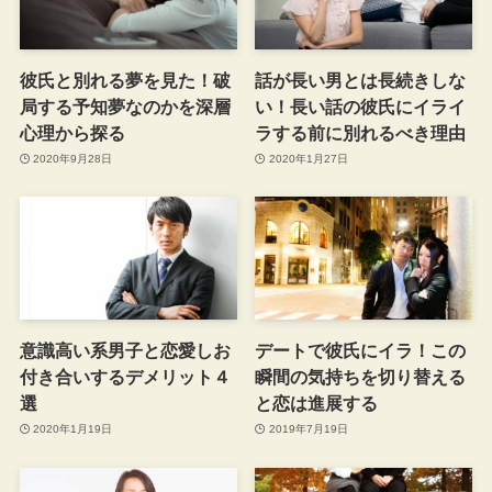
彼氏と別れる夢を見た！破
話が長い男とは長続きしな
局する予知夢なのかを深層
い！長い話の彼氏にイライ
心理から探る
ラする前に別れるべき理由
2020年9月28日
2020年1月27日
意識高い系男子と恋愛しお
デートで彼氏にイラ！この
付き合いするデメリット４
瞬間の気持ちを切り替える
選
と恋は進展する
2020年1月19日
2019年7月19日