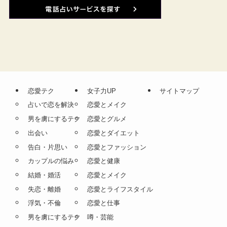
恋愛テク
女子力UP
サイトマップ
占いで恋を解決
恋愛とメイク
男を虜にするテク
恋愛とグルメ
出会い
恋愛とダイエット
告白・片思い
恋愛とファッション
カップルの悩み
恋愛と健康
結婚・婚活
恋愛とメイク
失恋・離婚
恋愛とライフスタイル
浮気・不倫
恋愛と仕事
男を虜にするテク
噂・芸能