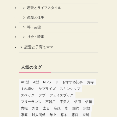
恋愛とライフスタイル
恋愛と仕事
噂・芸能
社会・時事
恋愛と子育てママ
人気のタグ
AB型
A型
NGワード
おすすめ記事
お寺
すれ違い
サプライズ
スキンシップ
スペック
デブ
フェイスブック
フリーランス
不器用
不美人
信用
信頼
内職
外食
太る
妄想
妻
婚約
宗教
家庭
対人関係
年上
怒る
悪口
束縛