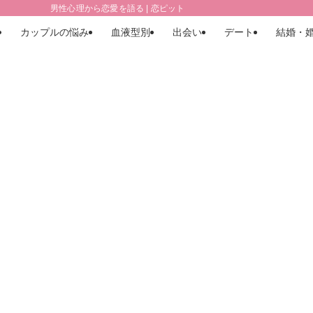
男性心理から恋愛を語る | 恋ピット
カップルの悩み
血液型別
出会い
デート
結婚・