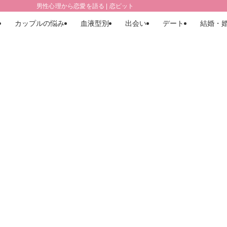
男性心理から恋愛を語る | 恋ピット
カップルの悩み
血液型別
出会い
デート
結婚・