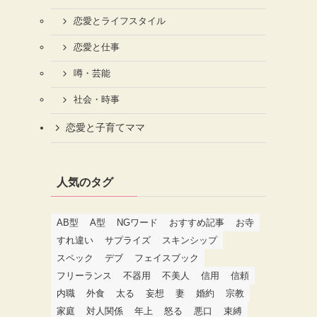
恋愛とライフスタイル
恋愛と仕事
噂・芸能
社会・時事
恋愛と子育てママ
人気のタグ
AB型
A型
NGワード
おすすめ記事
お寺
すれ違い
サプライズ
スキンシップ
スペック
デブ
フェイスブック
フリーランス
不器用
不美人
信用
信頼
内職
外食
太る
妄想
妻
婚約
宗教
家庭
対人関係
年上
怒る
悪口
束縛