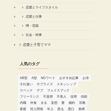
恋愛とライフスタイル
恋愛と仕事
噂・芸能
社会・時事
恋愛と子育てママ
人気のタグ
AB型
A型
NGワード
おすすめ記事
お寺
すれ違い
サプライズ
スキンシップ
スペック
デブ
フェイスブック
フリーランス
不器用
不美人
信用
信頼
内職
外食
太る
妄想
妻
婚約
宗教
家庭
対人関係
年上
怒る
悪口
束縛