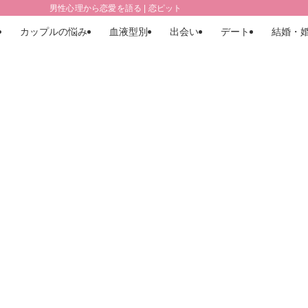
男性心理から恋愛を語る | 恋ピット
カップルの悩み
血液型別
出会い
デート
結婚・