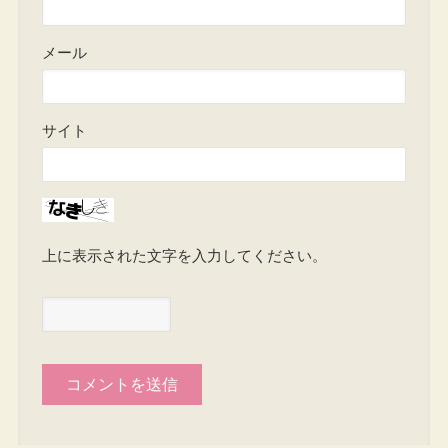
メール
サイト
上に表示された文字を入力してください。