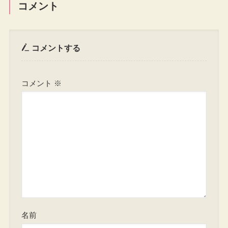
コメント
コメントする
コメント
※
名前