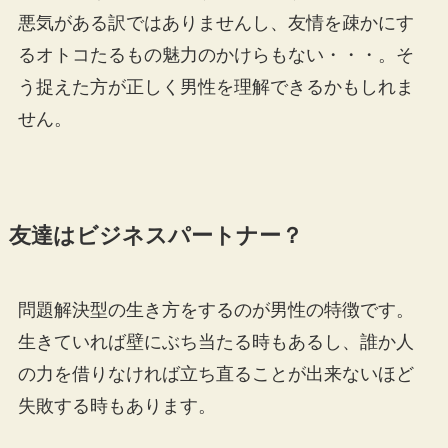
悪気がある訳ではありませんし、友情を疎かにす
るオトコたるもの魅力のかけらもない・・・。そ
う捉えた方が正しく男性を理解できるかもしれま
せん。
友達はビジネスパートナー？
問題解決型の生き方をするのが男性の特徴です。
生きていれば壁にぶち当たる時もあるし、誰か人
の力を借りなければ立ち直ることが出来ないほど
失敗する時もあります。