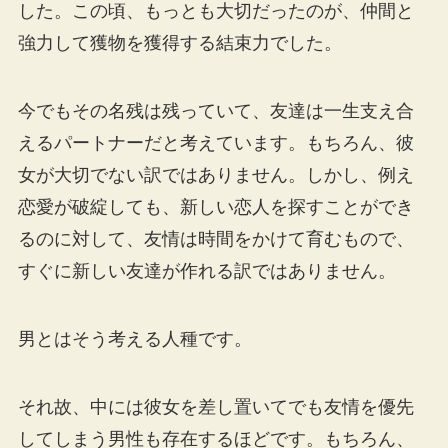
した。この頃、もっとも大切だったのが、仲間と
強力して獲物を獲得する結束力でした。
今でもその名残は残っていて、友達は一生支え合
えるパートナーだと考えています。もちろん、彼
女が大切でない訳ではありません。しかし、例え
恋愛が破綻しても、新しい恋人を探すことができ
るのに対して、友情は時間をかけて育むもので、
すぐに新しい友達が作れる訳ではありません。
男とはそう考える人種です。
それ故、中には彼女を差し置いてでも友情を優先
してしまう男性も存在するほどです。もちろん、