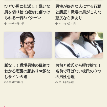
ひどい男に仕返し！嫌いな
男性が好きな人にする行動
男を切り捨て絶対に傷つけ
と態度！職場の男がこんな
られる一言5パターン
態度なら脈あり
2019年8月17日
2019年8月10日
脈なし！職場男性の目線で
お前と彼氏から呼び捨て！
わかる恋愛の脈ありor脈な
名前で呼ばない彼氏の３つ
しサイン６選
の男性心理
2019年7月6日
2019年7月6日