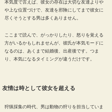
本気度で言えば、彼女の存在は大切な友達よりや
や上な位置づけで、友達を邪険にしてまで彼女に
尽くそうとする男は多くありません。
ここまで読んで、がっかりしたり、怒りを覚える
方がいるかもしれませんが、彼氏が本気モードに
なるのは、あくまで結婚後、出産後です。つま
り、本気になるタイミングが違うだけです。
友情は時として彼女を超える
狩猟採集の時代、男は動物の狩りを担当していま