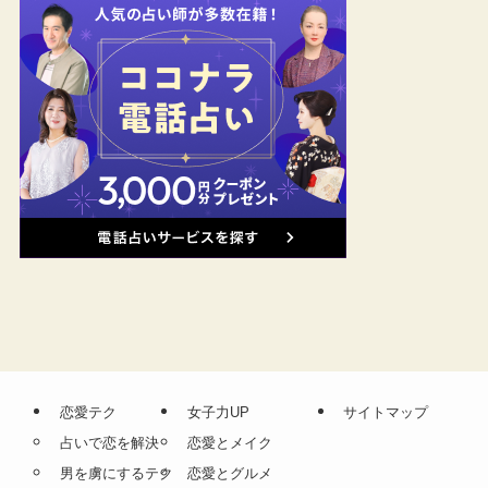
恋愛テク
女子力UP
サイトマップ
占いで恋を解決
恋愛とメイク
男を虜にするテク
恋愛とグルメ