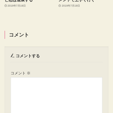
2019年7月19日
2019年7月19日
コメント
コメントする
コメント
※