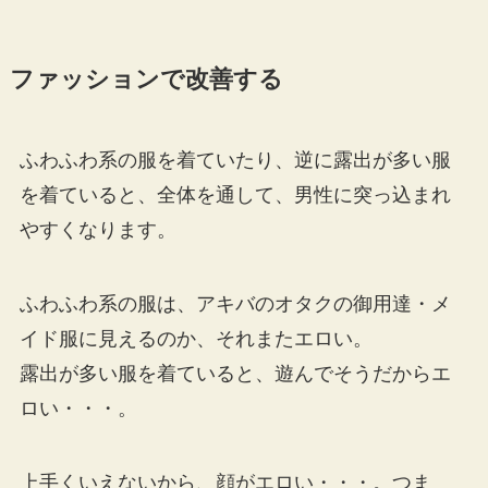
ファッションで改善する
ふわふわ系の服を着ていたり、逆に露出が多い服
を着ていると、全体を通して、男性に突っ込まれ
やすくなります。
ふわふわ系の服は、アキバのオタクの御用達・メ
イド服に見えるのか、それまたエロい。
露出が多い服を着ていると、遊んでそうだからエ
ロい・・・。
上手くいえないから、顔がエロい・・・。つま