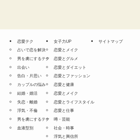
恋愛テク
女子力UP
サイトマップ
占いで恋を解決
恋愛とメイク
男を虜にするテク
恋愛とグルメ
出会い
恋愛とダイエット
告白・片思い
恋愛とファッション
カップルの悩み
恋愛と健康
結婚・婚活
恋愛とメイク
失恋・離婚
恋愛とライフスタイル
浮気・不倫
恋愛と仕事
男を虜にするテク
噂・芸能
血液型別
社会・時事
浮気と興信所