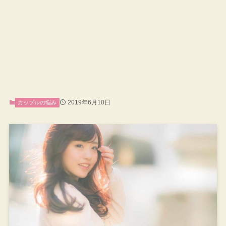
2019年6月10日
カップルの悩み