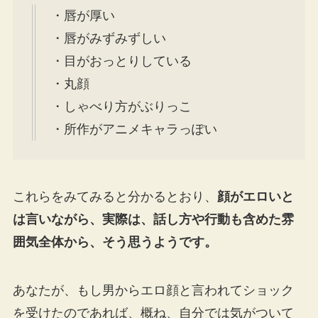
・唇が厚い
・唇がみずみずしい
・目がおっとりしている
・丸顔
・しゃべり方がぶりっこ
・所作がアニメキャラっぽい
これらをみてみると分かるとおり、
顔がエロいと
は言いながら、実際は、話し方や行動も含めた雰
囲気全体から、そう思うようです。
あなたが、もし男からエロ顔と言われてショック
を受けたのであれば、概ね、自分では気がついて