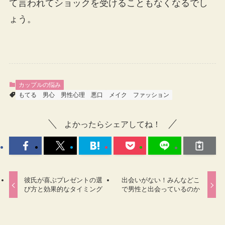
て言われてショックを受けることもなくなるでし
ょう。
カップルの悩み
もてる
男心
男性心理
悪口
メイク
ファッション
よかったらシェアしてね！
彼氏が喜ぶプレゼントの選
出会いがない！みんなどこ
び方と効果的なタイミング
で男性と出会っているのか