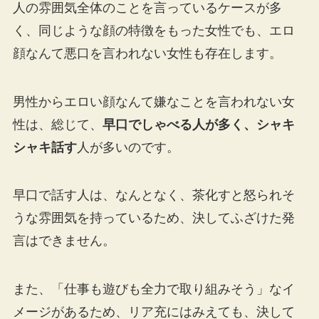
人の雰囲気全体のことを言っているケースが多
く、同じような顔の特徴をもった女性でも、エロ
顔なんて悪口を言われない女性も存在します。
男性からエロい顔なんて嫌なことを言われない女
性は、総じて、
早口でしゃべる人が多く、シャキ
シャキ話す
人が多いのです。
早口で話す人は、なんとなく、茶化すと怒られそ
うな雰囲気を持っているため、決してふざけた発
言はできません。
また、「仕事も遊びも全力で取り組みそう」なイ
メージがあるため、リア充にはみえても、決して