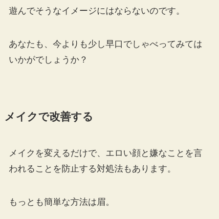
遊んでそうなイメージにはならないのです。
あなたも、今よりも少し早口でしゃべってみては
いかがでしょうか？
メイクで改善する
メイクを変えるだけで、エロい顔と嫌なことを言
われることを防止する対処法もあります。
もっとも簡単な方法は眉。