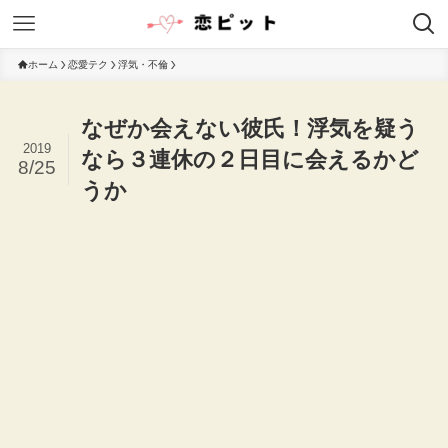
ホーム
恋愛テク
浮気・不倫
なぜか会えない彼氏！浮気を疑う
2019
なら３連休の２日目に会えるかど
8/25
うか