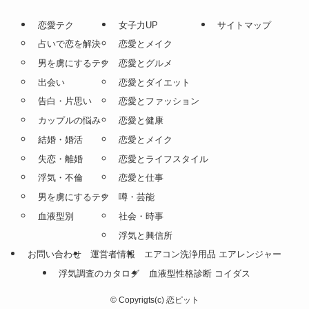
恋愛テク
女子力UP
サイトマップ
占いで恋を解決
恋愛とメイク
男を虜にするテク
恋愛とグルメ
出会い
恋愛とダイエット
告白・片思い
恋愛とファッション
カップルの悩み
恋愛と健康
結婚・婚活
恋愛とメイク
失恋・離婚
恋愛とライフスタイル
浮気・不倫
恋愛と仕事
男を虜にするテク
噂・芸能
血液型別
社会・時事
浮気と興信所
お問い合わせ
運営者情報
エアコン洗浄用品 エアレンジャー
浮気調査のカタログ
血液型性格診断 コイダス
©
Copyrigts(c) 恋ピット