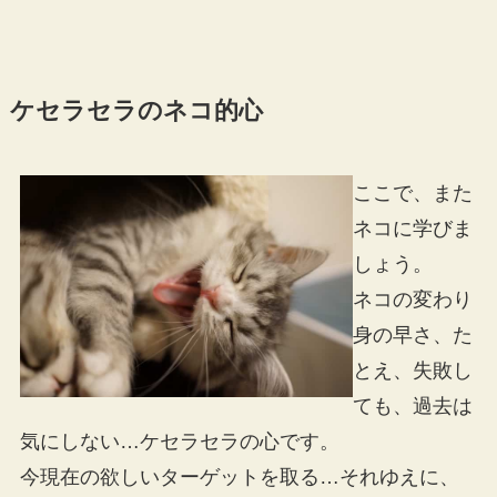
ケセラセラのネコ的心
ここで、また
ネコに学びま
しょう。
ネコの変わり
身の早さ、た
とえ、失敗し
ても、過去は
気にしない…ケセラセラの心です。
今現在の欲しいターゲットを取る…それゆえに、