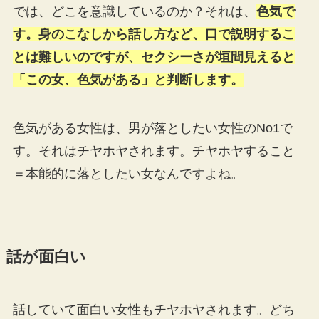
では、どこを意識しているのか？それは、
色気で
す。身のこなしから話し方など、口で説明するこ
とは難しいのですが、セクシーさが垣間見えると
「この女、色気がある」と判断します。
色気がある女性は、男が落としたい女性のNo1で
す。それはチヤホヤされます。チヤホヤすること
＝本能的に落としたい女なんですよね。
話が面白い
話していて面白い女性もチヤホヤされます。どち