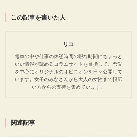
この記事を書いた人
リコ
電車の中や仕事の休憩時間の暇な時間にちょっと
いい情報が読めるコラムサイトを目指して、恋愛
を中心にオリジナルのオピニオンを日々公開して
います。女子のみなさんから大人の女性まで幅広
い方からの支持を集めています。
関連記事