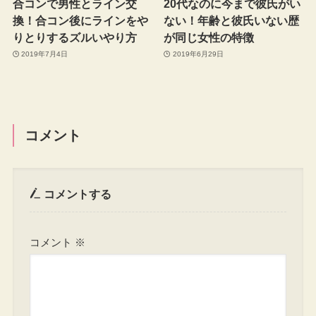
合コンで男性とライン交
20代なのに今まで彼氏がい
換！合コン後にラインをや
ない！年齢と彼氏いない歴
りとりするズルいやり方
が同じ女性の特徴
2019年7月4日
2019年6月29日
コメント
コメントする
コメント
※