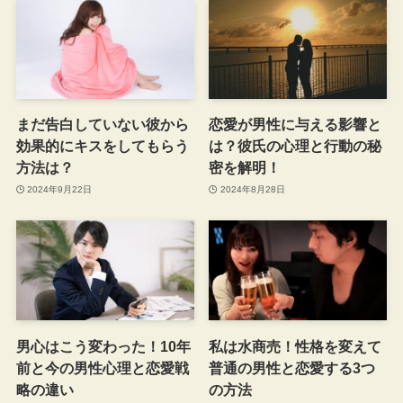
まだ告白していない彼から
恋愛が男性に与える影響と
効果的にキスをしてもらう
は？彼氏の心理と行動の秘
方法は？
密を解明！
2024年9月22日
2024年8月28日
男心はこう変わった！10年
私は水商売！性格を変えて
前と今の男性心理と恋愛戦
普通の男性と恋愛する3つ
略の違い
の方法