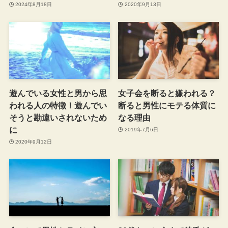
2024年8月18日
2020年9月13日
遊んでいる女性と男から思
女子会を断ると嫌われる？
われる人の特徴！遊んでい
断ると男性にモテる体質に
そうと勘違いされないため
なる理由
に
2019年7月6日
2020年9月12日