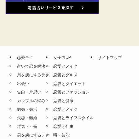
恋愛テク
女子力UP
サイトマップ
占いで恋を解決
恋愛とメイク
男を虜にするテク
恋愛とグルメ
出会い
恋愛とダイエット
告白・片思い
恋愛とファッション
カップルの悩み
恋愛と健康
結婚・婚活
恋愛とメイク
失恋・離婚
恋愛とライフスタイル
浮気・不倫
恋愛と仕事
男を虜にするテク
噂・芸能