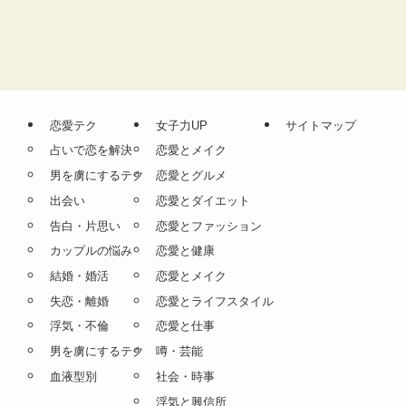
恋愛テク
女子力UP
サイトマップ
占いで恋を解決
恋愛とメイク
男を虜にするテク
恋愛とグルメ
出会い
恋愛とダイエット
告白・片思い
恋愛とファッション
カップルの悩み
恋愛と健康
結婚・婚活
恋愛とメイク
失恋・離婚
恋愛とライフスタイル
浮気・不倫
恋愛と仕事
男を虜にするテク
噂・芸能
血液型別
社会・時事
浮気と興信所