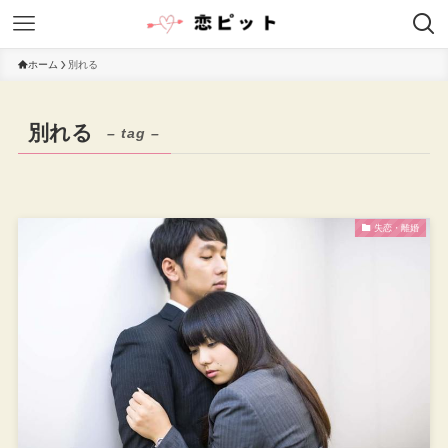
ホーム
別れる
別れる
– tag –
失恋・離婚