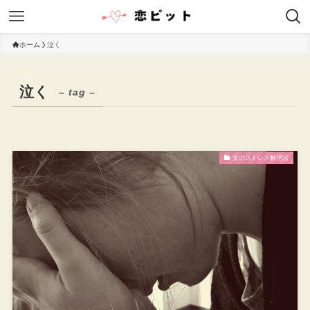
ホーム
泣く
泣く
– tag –
女のストレス解消法