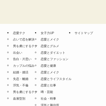
恋愛テク
女子力UP
サイトマップ
占いで恋を解決
恋愛とメイク
男を虜にするテク
恋愛とグルメ
出会い
恋愛とダイエット
告白・片思い
恋愛とファッション
カップルの悩み
恋愛と健康
結婚・婚活
恋愛とメイク
失恋・離婚
恋愛とライフスタイル
浮気・不倫
恋愛と仕事
男を虜にするテク
噂・芸能
血液型別
社会・時事
浮気と興信所