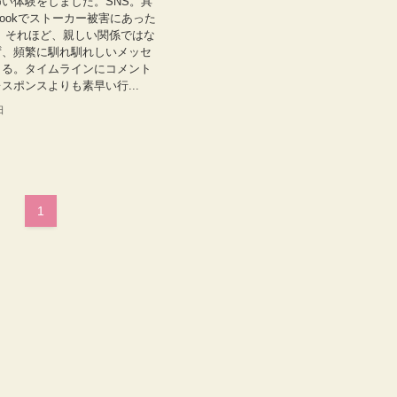
い体験をしました。SNS。具
bookでストーカー被害にあった
 それほど、親しい関係ではな
ず、頻繁に馴れ馴れしいメッセ
くる。タイムラインにコメント
スポンスよりも素早い行...
日
1