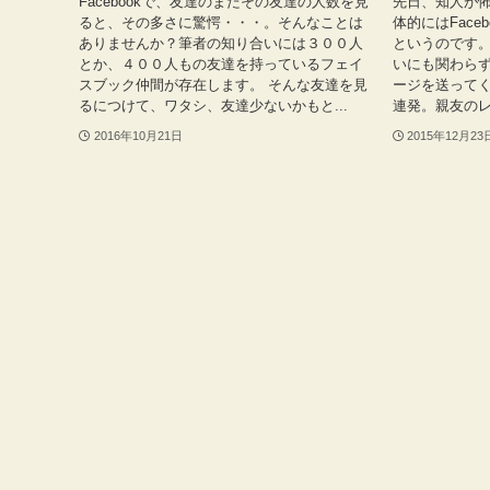
Facebookで、友達のまたその友達の人数を見
先日、知人が怖
ると、その多さに驚愕・・・。そんなことは
体的にはFace
ありませんか？筆者の知り合いには３００人
というのです。
とか、４００人もの友達を持っているフェイ
いにも関わら
スブック仲間が存在します。 そんな友達を見
ージを送って
るにつけて、ワタシ、友達少ないかもと...
連発。親友のレ
2016年10月21日
2015年12月23