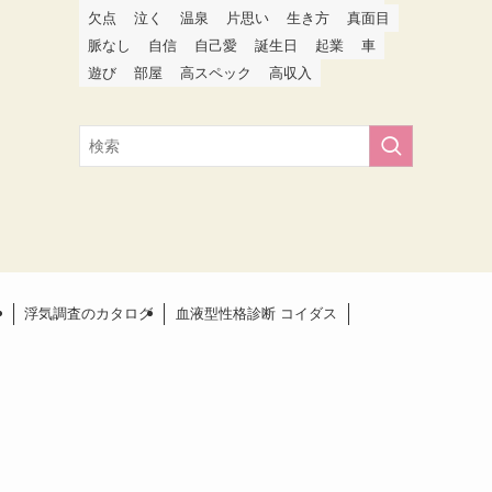
欠点
泣く
温泉
片思い
生き方
真面目
脈なし
自信
自己愛
誕生日
起業
車
遊び
部屋
高スペック
高収入
ー
浮気調査のカタログ
血液型性格診断 コイダス