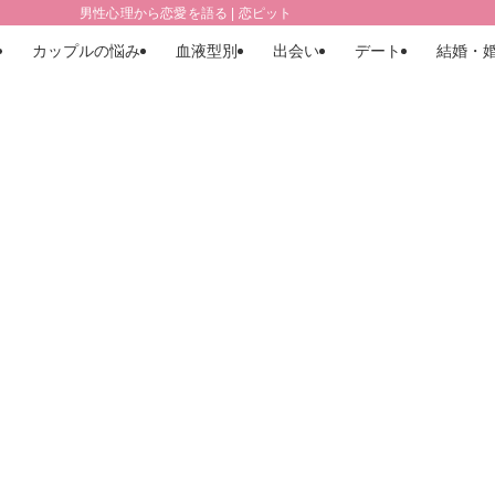
男性心理から恋愛を語る | 恋ピット
カップルの悩み
血液型別
出会い
デート
結婚・