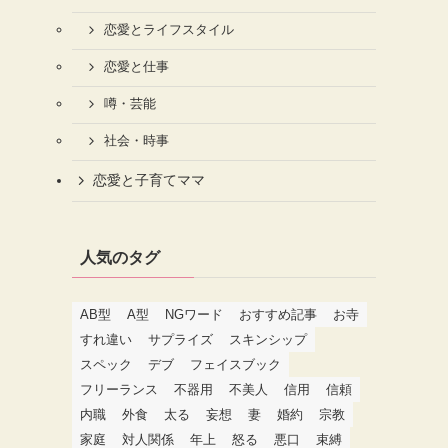
恋愛とライフスタイル
恋愛と仕事
噂・芸能
社会・時事
恋愛と子育てママ
人気のタグ
AB型
A型
NGワード
おすすめ記事
お寺
すれ違い
サプライズ
スキンシップ
スペック
デブ
フェイスブック
フリーランス
不器用
不美人
信用
信頼
内職
外食
太る
妄想
妻
婚約
宗教
家庭
対人関係
年上
怒る
悪口
束縛