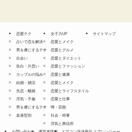
恋愛テク
女子力UP
サイトマップ
占いで恋を解決
恋愛とメイク
男を虜にするテク
恋愛とグルメ
出会い
恋愛とダイエット
告白・片思い
恋愛とファッション
カップルの悩み
恋愛と健康
結婚・婚活
恋愛とメイク
失恋・離婚
恋愛とライフスタイル
浮気・不倫
恋愛と仕事
男を虜にするテク
噂・芸能
血液型別
社会・時事
浮気と興信所
お問い合わせ
運営者情報
エアコン洗浄用品 エアレンジャー