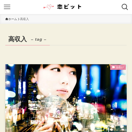
ホーム
高収入
高収入
– tag –
出会い