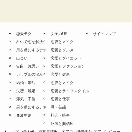
恋愛テク
女子力UP
サイトマップ
占いで恋を解決
恋愛とメイク
男を虜にするテク
恋愛とグルメ
出会い
恋愛とダイエット
告白・片思い
恋愛とファッション
カップルの悩み
恋愛と健康
結婚・婚活
恋愛とメイク
失恋・離婚
恋愛とライフスタイル
浮気・不倫
恋愛と仕事
男を虜にするテク
噂・芸能
血液型別
社会・時事
浮気と興信所
お問い合わせ
運営者情報
エアコン洗浄用品 エアレンジャー