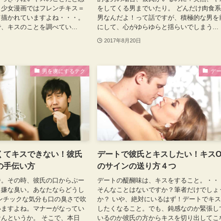
。少女漫画ではフレンチキス＝
をしてくる男までいたり。 どんだけ肉食
て描かれていますよね・・・。
男なんだよ！って話ですが、積極的な男を
、キスのことを調べてい...
にして、心がゆらゆらと揺らいでしまう...
2017年8月20日
男を虜にするテク
デ
くてキスできない！彼氏
デートで彼氏とキスしたい！キスO
の手伝い方
のサインの送り方４つ
番。その時、彼氏の口からぷー
デートの醍醐味は、キスをすること。・・
る嫌な臭い。あなたならどうし
そんなことはないですか？筆者だけでしょ
ンチックな気分も口の臭さで吹
か？ いや、絶対にいるはず！デートでキ
いますよね。マナーがなってい
したくなること。でも、鈍感なのか緊張し
んというか。 そこで、本日
いるのか彼氏の方からキスを切り出してこ