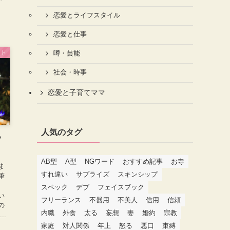
恋愛とライフスタイル
恋愛と仕事
ート
噂・芸能
社会・時事
恋愛と子育てママ
人気のタグ
？
AB型
A型
NGワード
おすすめ記事
お寺
ま
すれ違い
サプライズ
スキンシップ
筆
スペック
デブ
フェイスブック
い
フリーランス
不器用
不美人
信用
信頼
の
内職
外食
太る
妄想
妻
婚約
宗教
..
家庭
対人関係
年上
怒る
悪口
束縛