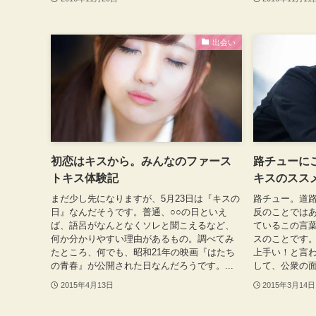
出会い
初恋はキスから。みんなのファース
路チューに
トキス体験記
キスのスス
まだ少し先になりますが、5月23日は『キスの
路チュー。道
日』なんだそうです。普通、○○の日といえ
反のことでは
ば、語呂がなんとなくソレと聞こえるなど、
ているこの言葉
何か分かりやすい理由があるもの。調べてみ
スのことです
たところ、何でも、昭和21年の映画『はたち
上手い！と言
の青春』が公開された日なんだろうです。...
して、公衆の面
2015年4月13日
2015年3月14日