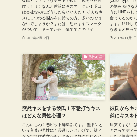
彼氏とラブラブなデートの後に、鏡を見たら
[aside type=
びっくり！なんと首筋にキスマークが！明日
の悩み 好きな
は会社なのにどうしたらいいんだ！ そんなキ
うにLINEを
スにまつわる悩みをお持ちの方、多いのでは
合ってるのか
ないでしょうか？または、思わずキスマーク
ます。結婚し
がついてしまってから、慌ててこのサイ...
なきゃと思って
2018年2月12日
2017年11月5日
男性心理
突然キスをする彼氏！不意打ちキス
彼氏からキ
はどんな男性心理？
然にキスを
こんにちわ！恋ピット編集部です。 壁ドンと
唐突ですが、
いう言葉が男性にも浸透したおかげで、壁ド
キスってディ
ンをすれば彼女がもっともっと好きになると
した？筆者は