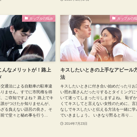
カップルの悩み
カップルの
こんなメリットが！路上
キスしたいときの上手なアピール
メ
法
路交通法による自動車の駐車違
キスしたいときに付き合い始めだったりお
ありません。すでに市民権を得
い照れ屋さんだったりするとタイミングに
、ご存知ですよね？ 路上でキ
いて迷ってしまったりしますよね。 恥ず
。誰がつけたか知りませんが、
くてキスしてと言えない女性のために、言
わざる負えない語呂の良さ。そ
なしでキスしたいと伝える方法を一緒に学
前で堂々と秘め事を行う...
でいきましょう。 いきなり黙ると吊り...
2014年7月23日