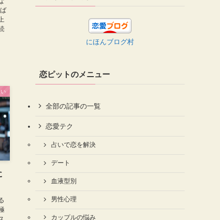
な
れば
上
続
にほんブログ村
恋ピットのメニュー
思い
全部の記事の一覧
恋愛テク
占いで恋を解決
デート
に
血液型別
男性心理
る
極
カップルの悩み
ス