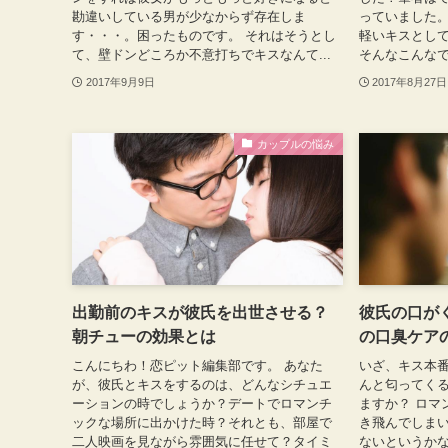
勘違いしている男が少なからず存在しま
っていました
す・・・。困ったものです。 それはそうとし
軽いキスとし
て、壁ドンどころか不意打ちでキスなんて...
そんなこんなで
2017年9月9日
2017年8月27日
カップルの悩み
出勤前のキスが彼氏を出世させる？
彼氏の口が
朝チューの効果とは
の口臭ケア
こんにちわ！恋ピット編集部です。 あなた
いざ、キス本
が、彼氏とキスをするのは、どんなシチュエ
んと匂ってく
ーションの時でしょうか？デートでロマンチ
ますか？ ロマ
ックな場所に出かけた時？それとも、部屋で
き飛んでしま
二人映画を見ながら雰囲気に任せて？タイミ
ないというかな