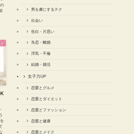
系の
男を虜にするテク
前
出会い
告白・片思い
失恋・離婚
ート
浮気・不倫
結婚・婚活
女子力UP
恋愛とグルメ
K
恋愛とダイエット
・
恋愛とファッション
う
スを
恋愛と健康
て
な
恋愛とメイク