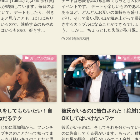
"normal"]Yumaさん(37歳 会社員)
デートは恋愛を温める意味でもっとも大切
人が結婚しています。毎日のよ
イベントです。 デートが楽しいものであ
していて、デートもしたり、付き
あるほど、どんどんお互いの気持ちも盛り
なぁと思うこともしばしばあり
がり、そして良い思い出が積み上がって長
ているので、連絡するのもやめ
きするカップルになることができるでしょ
はいるものの、好きす...
う。 しかし、ちょっとした失敗が取り返...
2017年9月23日
カップルの悩み
告白・片
スをしてもらいたい！自
彼氏がいるのに告白された！絶対
ねだるテク
OKしてはいけないワケ
はじめに豆知識から。フレンチ
彼氏がいるのに、そしてそれを分かってい
ープキスのことだって知ってま
のに告白してくる男がいます。もっと、積
てっきり軽いキスのことだと思
的な男の場合、彼氏がいるのに！突然、キ