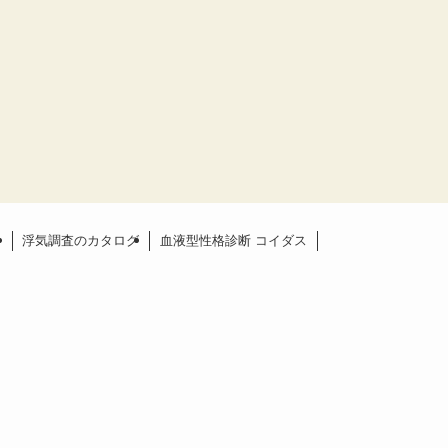
ー
浮気調査のカタログ
血液型性格診断 コイダス