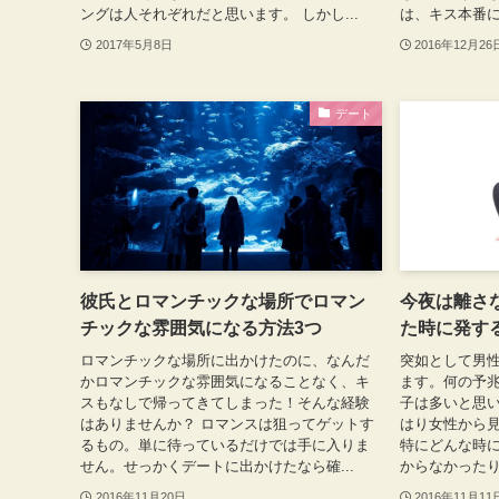
ングは人それぞれだと思います。 しかし...
は、キス本番に
2017年5月8日
2016年12月26
デート
彼氏とロマンチックな場所でロマン
今夜は離さ
チックな雰囲気になる方法3つ
た時に発す
ロマンチックな場所に出かけたのに、なんだ
突如として男
かロマンチックな雰囲気になることなく、キ
ます。何の予
スもなしで帰ってきてしまった！そんな経験
子は多いと思い
はありませんか？ ロマンスは狙ってゲットす
はり女性から
るもの。単に待っているだけでは手に入りま
特にどんな時
せん。せっかくデートに出かけたなら確...
からなかったり
2016年11月20日
2016年11月11