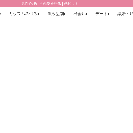
男性心理から恋愛を語る | 恋ピット
カップルの悩み
血液型別
出会い
デート
結婚・