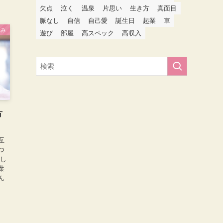
欠点
泣く
温泉
片思い
生き方
真面目
脈なし
自信
自己愛
誕生日
起業
車
悩み
遊び
部屋
高スペック
高収入
方
互
つ
かし
葉
ん