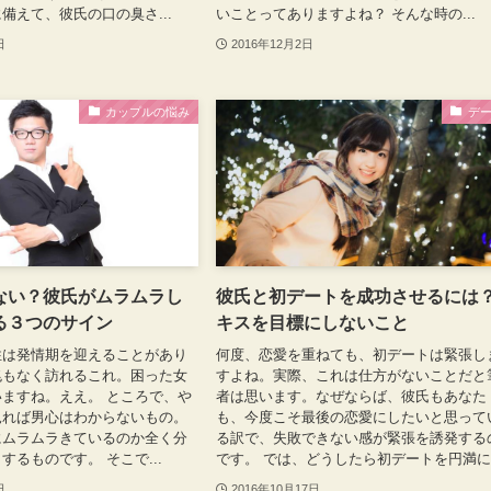
備えて、彼氏の口の臭さ...
いことってありますよね？ そんな時の...
日
2016年12月2日
カップルの悩み
デ
ない？彼氏がムラムラし
彼氏と初デートを成功させるには
る３つのサイン
キスを目標にしないこと
性は発情期を迎えることがあり
何度、恋愛を重ねても、初デートは緊張し
兆もなく訪れるこれ。困った女
すよね。実際、これは仕方がないことだと
ますね。ええ。 ところで、や
者は思います。なぜならば、彼氏もあなた
見れば男心はわからないもの。
も、今度こそ最後の恋愛にしたいと思って
にムラムラきているのか全く分
る訳で、失敗できない感が緊張を誘発する
するものです。 そこで...
です。 では、どうしたら初デートを円満に.
日
2016年10月17日